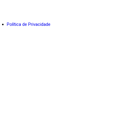
INCITAT Promoção de Vendas Ltda. – Por
Pixel Project
Política de Privacidade