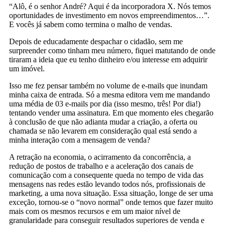
“Alô, é o senhor André? Aqui é da incorporadora X. Nós temos
oportunidades de investimento em novos empreendimentos…”.
E vocês já sabem como termina o malho de vendas.
Depois de educadamente despachar o cidadão, sem me
surpreender como tinham meu número, fiquei matutando de onde
tiraram a ideia que eu tenho dinheiro e/ou interesse em adquirir
um imóvel.
Isso me fez pensar também no volume de e-mails que inundam
minha caixa de entrada. Só a mesma editora vem me mandando
uma média de 03 e-mails por dia (isso mesmo, três! Por dia!)
tentando vender uma assinatura. Em que momento eles chegarão
à conclusão de que não adianta mudar a criação, a oferta ou
chamada se não levarem em consideração qual está sendo a
minha interação com a mensagem de venda?
A retração na economia, o acirramento da concorrência, a
redução de postos de trabalho e a aceleração dos canais de
comunicação com a consequente queda no tempo de vida das
mensagens nas redes estão levando todos nós, profissionais de
marketing, a uma nova situação. Essa situação, longe de ser uma
exceção, tornou-se o “novo normal” onde temos que fazer muito
mais com os mesmos recursos e em um maior nível de
granularidade para conseguir resultados superiores de venda e