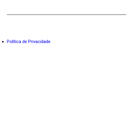
INCITAT Promoção de Vendas Ltda. – Por
Pixel Project
Política de Privacidade