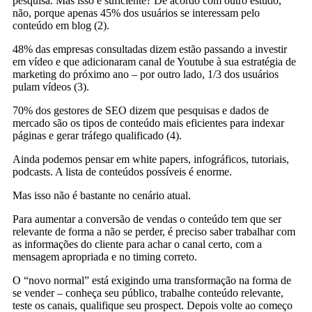
pesquisa. Mas isso é suficiente? De acordo com outro estudo,
não, porque apenas 45% dos usuários se interessam pelo
conteúdo em blog (2).
48% das empresas consultadas dizem estão passando a investir
em vídeo e que adicionaram canal de Youtube à sua estratégia de
marketing do próximo ano – por outro lado, 1/3 dos usuários
pulam vídeos (3).
70% dos gestores de SEO dizem que pesquisas e dados de
mercado são os tipos de conteúdo mais eficientes para indexar
páginas e gerar tráfego qualificado (4).
Ainda podemos pensar em white papers, infográficos, tutoriais,
podcasts. A lista de conteúdos possíveis é enorme.
Mas isso não é bastante no cenário atual.
Para aumentar a conversão de vendas o conteúdo tem que ser
relevante de forma a não se perder, é preciso saber trabalhar com
as informações do cliente para achar o canal certo, com a
mensagem apropriada e no timing correto.
O “novo normal” está exigindo uma transformação na forma de
se vender – conheça seu público, trabalhe conteúdo relevante,
teste os canais, qualifique seu prospect. Depois volte ao começo