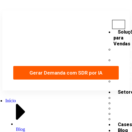
Soluç
para
Vendas
Agende uma avaliação consultiva
Pré-ve
B2B
Geraçã
sem SDR
Capacit
Gerar Demanda com SDR por IA
vendas B
Serviç
Vendas
Setor
Energi
Início
Tecnol
Indústr
Feiras 
Mídia e
Cases
Blog
Blog