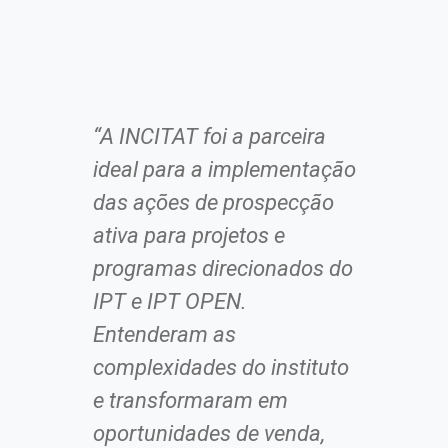
“A INCITAT foi a parceira
Por m
ideal para a implementação
negó
das ações de prospecção
merca
ativa para projetos e
INCI
programas direcionados do
chega
IPT e IPT OPEN.
com 
Entenderam as
norm
complexidades do instituto
em no
e transformaram em
oportunidades de venda,